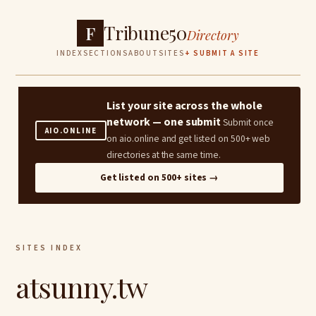
Tribune50
F
Directory
INDEX
SECTIONS
ABOUT
SITES
+ SUBMIT A SITE
List your site across the whole
network — one submit
Submit once
AIO.ONLINE
on aio.online and get listed on 500+ web
directories at the same time.
Get listed on 500+ sites →
SITES INDEX
atsunny.tw