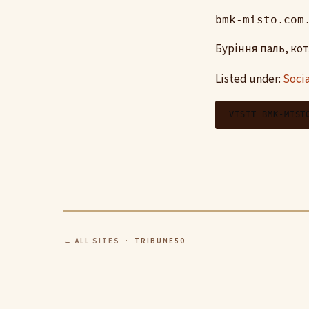
bmk-misto.com
Буріння паль, ко
Listed under:
Soci
VISIT BMK-MIST
← ALL SITES
· TRIBUNE50