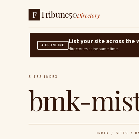
Tribune50
F
Directory
List your site across th
AIO.ONLINE
directories at the same time.
SITES INDEX
bmk-mist
INDEX
/
SITES
/ BM