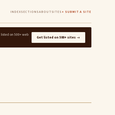
INDEX
SECTIONS
ABOUT
SITES
+ SUBMIT A SITE
t listed on 500+ web
Get listed on 500+ sites →