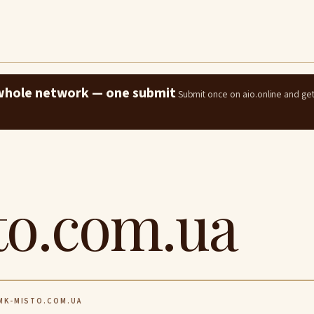
e whole network — one submit
Submit once on aio.online and ge
o.com.ua
K-MISTO.COM.UA