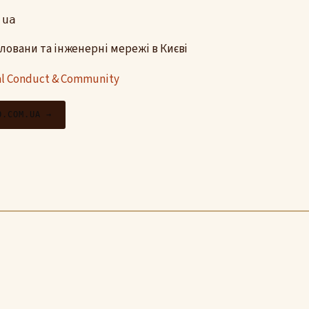
.ua
тловани та інженерні мережі в Києві
al Conduct & Community
O.COM.UA →