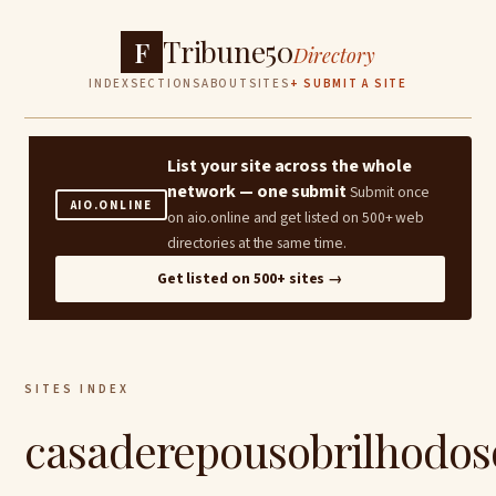
Tribune50
F
Directory
INDEX
SECTIONS
ABOUT
SITES
+ SUBMIT A SITE
List your site across the whole
network — one submit
Submit once
AIO.ONLINE
on aio.online and get listed on 500+ web
directories at the same time.
Get listed on 500+ sites →
SITES INDEX
casaderepousobrilhodos