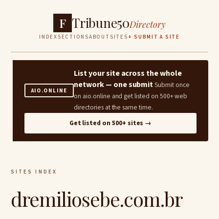
Tribune50
F
Directory
INDEX
SECTIONS
ABOUT
SITES
+ SUBMIT A SITE
List your site across the whole
network — one submit
Submit once
AIO.ONLINE
on aio.online and get listed on 500+ web
directories at the same time.
Get listed on 500+ sites →
SITES INDEX
dremiliosebe.com.br