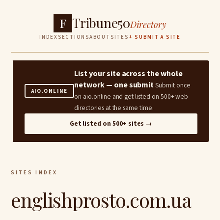
Tribune50
F
Directory
INDEX
SECTIONS
ABOUT
SITES
+ SUBMIT A SITE
List your site across the whole
network — one submit
Submit once
AIO.ONLINE
on aio.online and get listed on 500+ web
directories at the same time.
Get listed on 500+ sites →
SITES INDEX
englishprosto.com.ua