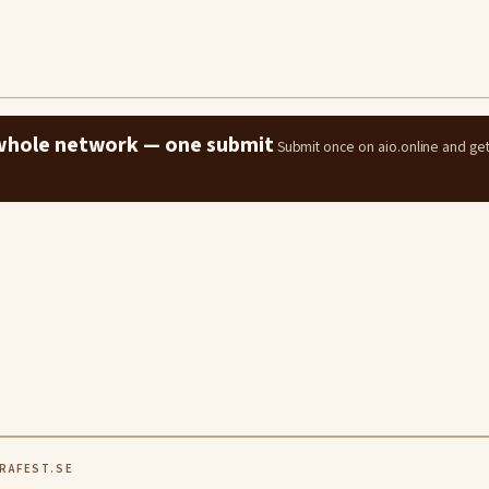
e whole network — one submit
Submit once on aio.online and ge
RAFEST.SE