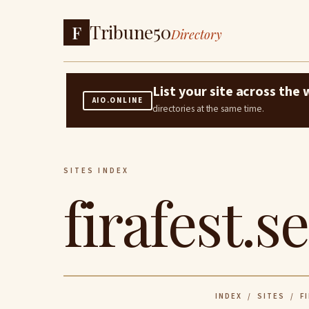
Tribune50
F
Directory
List your site across th
AIO.ONLINE
directories at the same time.
SITES INDEX
firafest.se
INDEX
/
SITES
/ FI