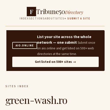
Tribune50
F
Directory
INDEX
SECTIONS
ABOUT
SITES
+ SUBMIT A SITE
List your site across the whole
network — one submit
Submit once
AIO.ONLINE
on aio.online and get listed on 500+ web
directories at the same time.
Get listed on 500+ sites →
SITES INDEX
green-wash.ro