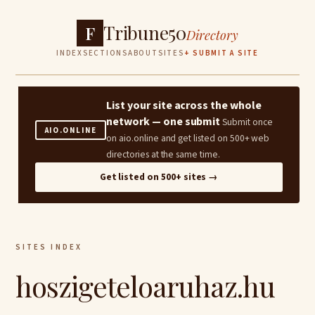
Tribune50
F
Directory
INDEX
SECTIONS
ABOUT
SITES
+ SUBMIT A SITE
List your site across the whole
network — one submit
Submit once
AIO.ONLINE
on aio.online and get listed on 500+ web
directories at the same time.
Get listed on 500+ sites →
SITES INDEX
hoszigeteloaruhaz.hu