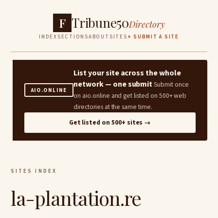
Tribune50
F
Directory
INDEX
SECTIONS
ABOUT
SITES
+ SUBMIT A SITE
List your site across the whole
network — one submit
Submit once
AIO.ONLINE
on aio.online and get listed on 500+ web
directories at the same time.
Get listed on 500+ sites →
SITES INDEX
la-plantation.re