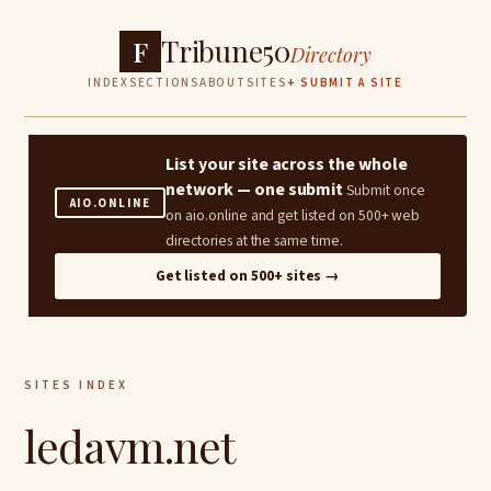
Tribune50
F
Directory
INDEX
SECTIONS
ABOUT
SITES
+ SUBMIT A SITE
List your site across the whole
network — one submit
Submit once
AIO.ONLINE
on aio.online and get listed on 500+ web
directories at the same time.
Get listed on 500+ sites →
SITES INDEX
ledavm.net