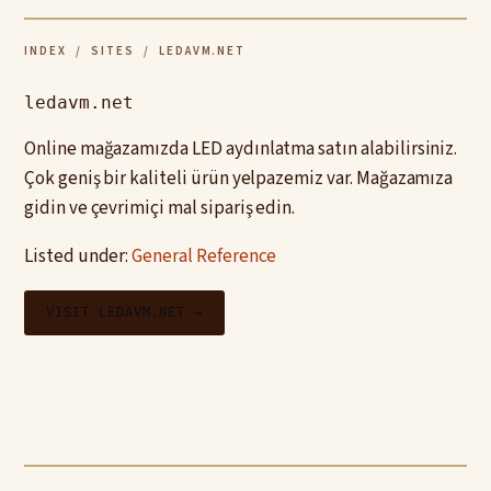
INDEX
/
SITES
/ LEDAVM.NET
ledavm.net
Online mağazamızda LED aydınlatma satın alabilirsiniz.
Çok geniş bir kaliteli ürün yelpazemiz var. Mağazamıza
gidin ve çevrimiçi mal sipariş edin.
Listed under:
General Reference
VISIT LEDAVM.NET →