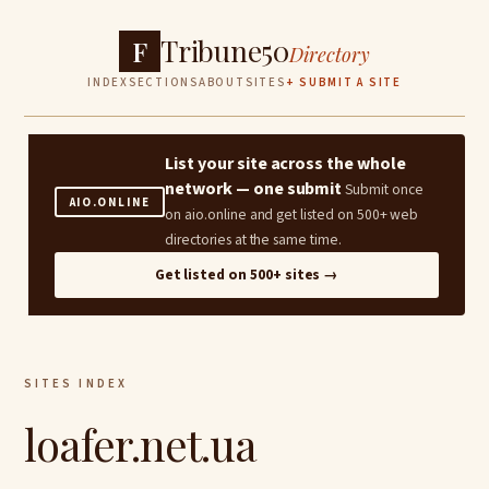
Tribune50
F
Directory
INDEX
SECTIONS
ABOUT
SITES
+ SUBMIT A SITE
List your site across the whole
network — one submit
Submit once
AIO.ONLINE
on aio.online and get listed on 500+ web
directories at the same time.
Get listed on 500+ sites →
SITES INDEX
loafer.net.ua