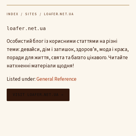
INDEX
/
SITES
/ LOAFER.NET.UA
loafer.net.ua
Особистий блог із корисними статтями на різні
теми: девайси, дім і затишок, здоров’я, мода і краса,
поради для життя, свята та багато цікавого. Читайте
натхненні матеріали щодня!
Listed under:
General Reference
VISIT LOAFER.NET.UA →