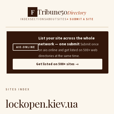
Tribune50
F
Directory
INDEX
SECTIONS
ABOUT
SITES
+ SUBMIT A SITE
List your site across the whole
network — one submit
Submit once
AIO.ONLINE
on aio.online and get listed on 500+ web
directories at the same time.
Get listed on 500+ sites →
SITES INDEX
lockopen.kiev.ua