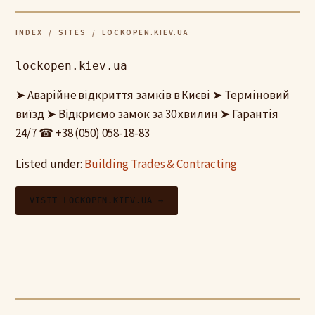
INDEX
/
SITES
/ LOCKOPEN.KIEV.UA
lockopen.kiev.ua
➤ Аварійне відкриття замків в Києві ➤ Терміновий
виїзд ➤ Відкриємо замок за 30 хвилин ➤ Гарантія
24/7 ☎ +38 (050) 058-18-83
Listed under:
Building Trades & Contracting
VISIT LOCKOPEN.KIEV.UA →