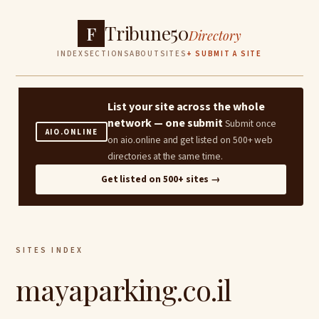
Tribune50
F
Directory
INDEX
SECTIONS
ABOUT
SITES
+ SUBMIT A SITE
List your site across the whole
network — one submit
Submit once
AIO.ONLINE
on aio.online and get listed on 500+ web
directories at the same time.
Get listed on 500+ sites →
SITES INDEX
mayaparking.co.il