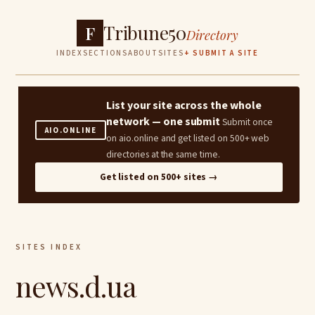
Tribune50
F
Directory
INDEX
SECTIONS
ABOUT
SITES
+ SUBMIT A SITE
List your site across the whole
network — one submit
Submit once
AIO.ONLINE
on aio.online and get listed on 500+ web
directories at the same time.
Get listed on 500+ sites →
SITES INDEX
news.d.ua