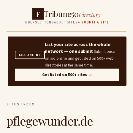
Tribune50
F
Directory
INDEX
SECTIONS
ABOUT
SITES
+ SUBMIT A SITE
List your site across the whole
network — one submit
Submit once
AIO.ONLINE
on aio.online and get listed on 500+ web
directories at the same time.
Get listed on 500+ sites →
SITES INDEX
pflegewunder.de