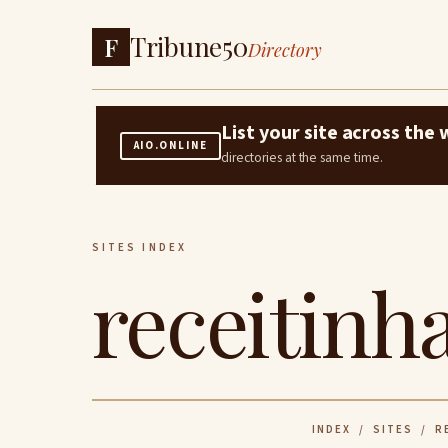
Tribune50
F
Directory
List your site across th
AIO.ONLINE
directories at the same time.
SITES INDEX
receitinh
INDEX
/
SITES
/ RE