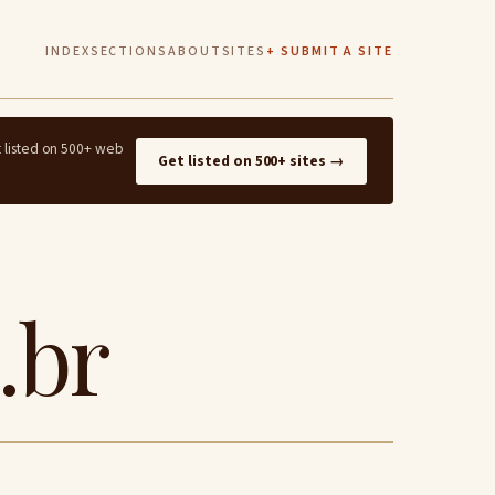
INDEX
SECTIONS
ABOUT
SITES
+ SUBMIT A SITE
t listed on 500+ web
Get listed on 500+ sites →
.br