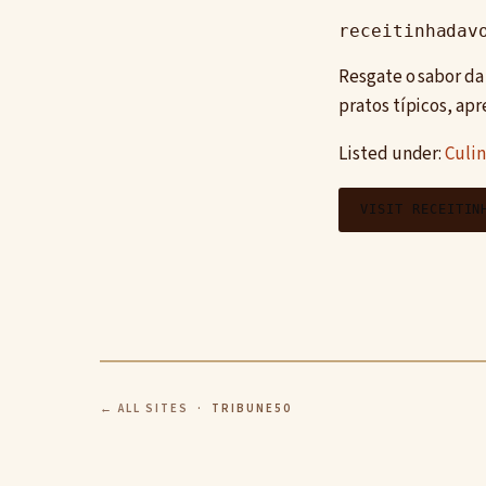
receitinhadav
Resgate o sabor da 
pratos típicos, apr
Listed under:
Culin
VISIT RECEITIN
← ALL SITES
· TRIBUNE50