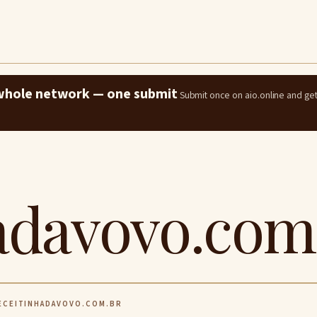
e whole network — one submit
Submit once on aio.online and ge
adavovo.com
CEITINHADAVOVO.COM.BR