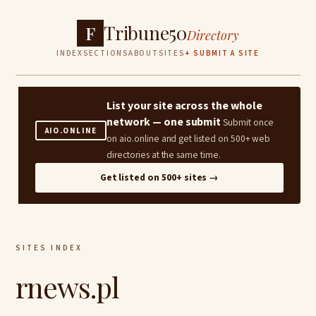
Tribune50
F
Directory
INDEX
SECTIONS
ABOUT
SITES
+ SUBMIT A SITE
List your site across the whole
network — one submit
Submit once
AIO.ONLINE
on aio.online and get listed on 500+ web
directories at the same time.
Get listed on 500+ sites →
SITES INDEX
rnews.pl