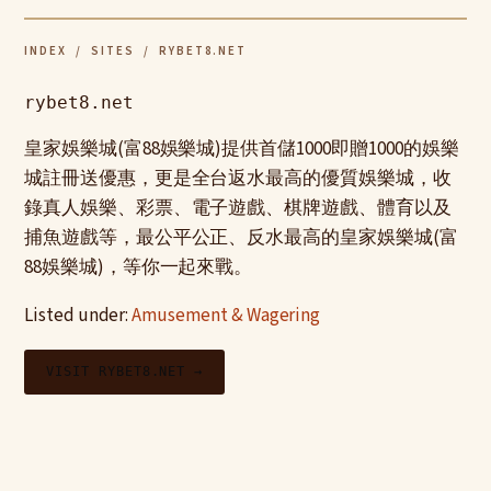
INDEX
/
SITES
/ RYBET8.NET
rybet8.net
皇家娛樂城(富88娛樂城)提供首儲1000即贈1000的娛樂
城註冊送優惠，更是全台返水最高的優質娛樂城，收
錄真人娛樂、彩票、電子遊戲、棋牌遊戲、體育以及
捕魚遊戲等，最公平公正、反水最高的皇家娛樂城(富
88娛樂城)，等你一起來戰。
Listed under:
Amusement & Wagering
VISIT RYBET8.NET →