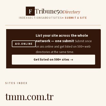
Tribune50
F
Directory
INDEX
SECTIONS
ABOUT
SITES
+ SUBMIT A SITE
List your site across the whole
network — one submit
Submit once
AIO.ONLINE
on aio.online and get listed on 500+ web
directories at the same time.
Get listed on 500+ sites →
SITES INDEX
tmm.com.tr