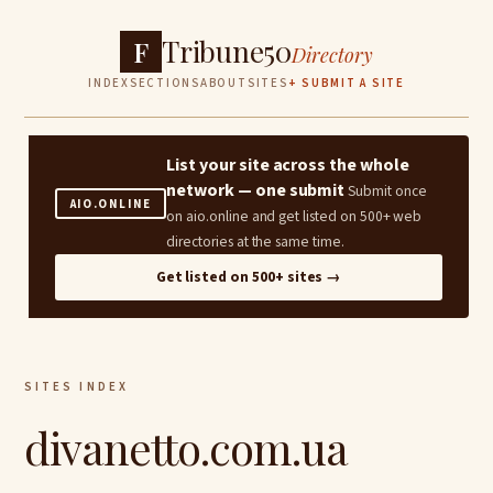
Tribune50
F
Directory
INDEX
SECTIONS
ABOUT
SITES
+ SUBMIT A SITE
List your site across the whole
network — one submit
Submit once
AIO.ONLINE
on aio.online and get listed on 500+ web
directories at the same time.
Get listed on 500+ sites →
SITES INDEX
divanetto.com.ua