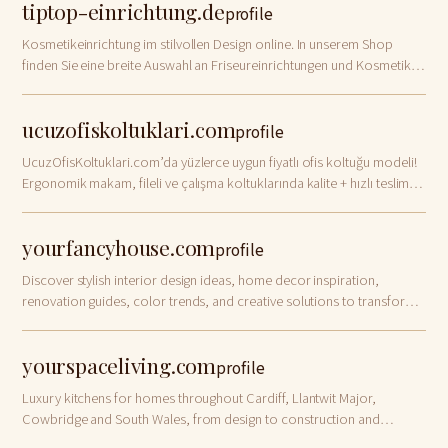
tiptop-einrichtung.de
profile
Kosmetikeinrichtung im stilvollen Design online. In unserem Shop
finden Sie eine breite Auswahl an Friseureinrichtungen und Kosmetik-
Spa-Einrichtungen von führenden Markenherstellern.
ucuzofiskoltuklari.com
profile
UcuzOfisKoltuklari.com’da yüzlerce uygun fiyatlı ofis koltuğu modeli!
Ergonomik makam, fileli ve çalışma koltuklarında kalite + hızlı teslimat
avantajı seni bekliyor — hemen keşfet!
yourfancyhouse.com
profile
Discover stylish interior design ideas, home decor inspiration,
renovation guides, color trends, and creative solutions to transform
your house into a modern, elegant home.
yourspaceliving.com
profile
Luxury kitchens for homes throughout Cardiff, Llantwit Major,
Cowbridge and South Wales, from design to construction and
installation.