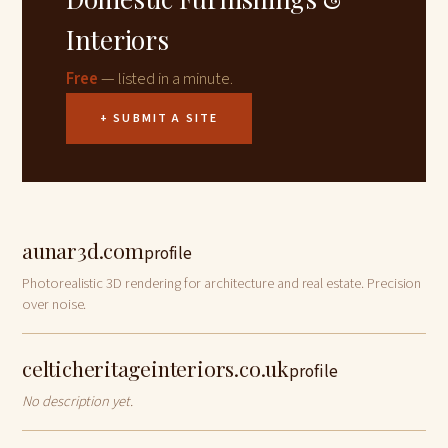
Interiors
Free
— listed in a minute.
+ SUBMIT A SITE
aunar3d.com
profile
Photorealistic 3D rendering for architecture and real estate. Precision
over noise.
celticheritageinteriors.co.uk
profile
No description yet.