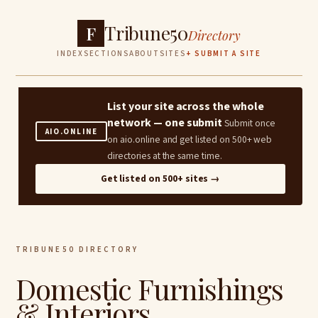
Tribune50
F
Directory
INDEX
SECTIONS
ABOUT
SITES
+ SUBMIT A SITE
List your site across the whole
network — one submit
Submit once
AIO.ONLINE
on aio.online and get listed on 500+ web
directories at the same time.
Get listed on 500+ sites →
TRIBUNE50 DIRECTORY
Domestic Furnishings
& Interiors