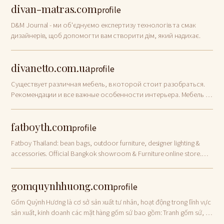
divan-matras.com
profile
D&M Journal - ми об'єднуємо експертизу технологів та смак
дизайнерів, щоб допомогти вам створити дім, який надихає.
divanetto.com.ua
profile
Существует различная мебель, в которой стоит разобраться.
Рекомендации и все важные особенности интерьера. Мебель в
спальню, мебель в гостинную, мебель в
fatboyth.com
profile
Fatboy Thailand: bean bags, outdoor furniture, designer lighting &
accessories. Official Bangkok showroom & Furniture online store.
Premium Dutch design with free delivery across Bangkok.
gomquynhhuong.com
profile
Gốm Quỳnh Hương là cơ sở sản xuất tư nhân, hoạt động trong lĩnh vực
sản xuất, kinh doanh các mặt hàng gốm sứ bao gồm: Tranh gốm sứ, lọ
gốm sứ, ấm chén, bát, đĩa…