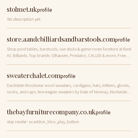
stolmet.uk
profile
No description yet.
store.aandcbilliardsandbarstools.com
profile
Shop pool tables, barstools, cue sticks & game room furniture at Best
AC Billiards. Top brands: Olhausen, Predator, CALLEE & more. Free
shipping on select items. City of Industry, CA.
sweaterchalet.com
profile
Dachstein Woolwear wool sweaters, cardigans, hats, mittens, gloves,
socks, and caps. Norwegian sweaters by Dale of Norway, Norlender,
and Vrikke
thebayfurniturecompany.co.uk
profile
skip render: ucaddon_blox_play_button