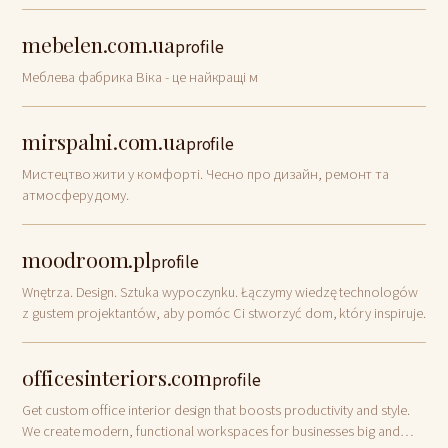
був бездоганним.
mebelen.com.ua
profile
Меблева фабрика Віка - це найкращі м
mirspalni.com.ua
profile
Мистецтво жити у комфорті. Чесно про дизайн, ремонт та
атмосферу дому.
moodroom.pl
profile
Wnętrza. Design. Sztuka wypoczynku. Łączymy wiedzę technologów
z gustem projektantów, aby pomóc Ci stworzyć dom, który inspiruje.
officesinteriors.com
profile
Get custom office interior design that boosts productivity and style.
We create modern, functional workspaces for businesses big and