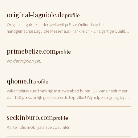
small.
original-laguiole.de
profile
Original Laguiole ist der weltweit größte Onlineshop für
handgemachte Laguiole Messer aus Frankreich » Einzigartige Qualität
✓ Überzeugen Sie sich selbst!
primebelize.com
profile
No description yet.
qhome.fr
profile
Vakantiehuis zuid frankrijk met zwembad huren, Q-Home heeft meer
dan 150 persoonlijk geselecteerde top villas! Wij helpen u graag bij het
kiezen van de beste villa!
seckinburo.com
profile
Kaliteli ofis mobilyaları ve çözümleri.