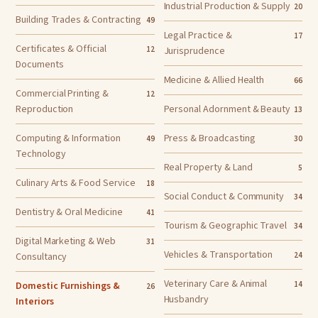
Industrial Production & Supply
20
Building Trades & Contracting
49
Legal Practice &
17
Certificates & Official
12
Jurisprudence
Documents
Medicine & Allied Health
66
Commercial Printing &
12
Reproduction
Personal Adornment & Beauty
13
Computing & Information
Press & Broadcasting
49
30
Technology
Real Property & Land
5
Culinary Arts & Food Service
18
Social Conduct & Community
34
Dentistry & Oral Medicine
41
Tourism & Geographic Travel
34
Digital Marketing & Web
31
Vehicles & Transportation
Consultancy
24
Veterinary Care & Animal
Domestic Furnishings &
14
26
Husbandry
Interiors