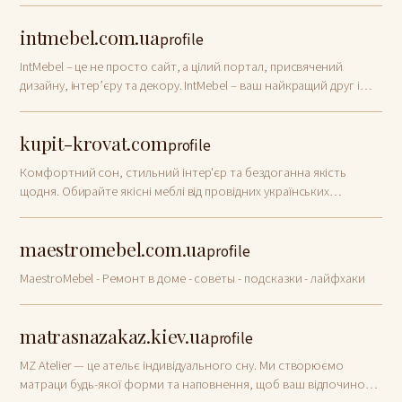
intmebel.com.ua
profile
IntMebel – це не просто сайт, а цілий портал, присвячений
дизайну, інтер’єру та декору. IntMebel – ваш найкращий друг і
помічник у створенні будинку вашої мрії!
kupit-krovat.com
profile
Комфортний сон, стильний інтер'єр та бездоганна якість
щодня. Обирайте якісні меблі від провідних українських
виробників.
maestromebel.com.ua
profile
MaestroMebel - Ремонт в доме - советы - подсказки - лайфхаки
matrasnazakaz.kiev.ua
profile
MZ Atelier — це ательє індивідуального сну. Ми створюємо
матраци будь-якої форми та наповнення, щоб ваш відпочинок