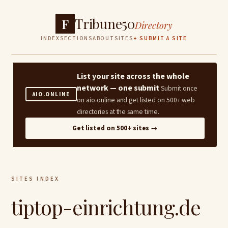
Tribune50
F
Directory
INDEX
SECTIONS
ABOUT
SITES
+ SUBMIT A SITE
List your site across the whole
network — one submit
Submit once
AIO.ONLINE
on aio.online and get listed on 500+ web
directories at the same time.
Get listed on 500+ sites →
SITES INDEX
tiptop-einrichtung.de