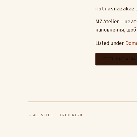
matrasnazakaz
MZ Atelier — це 
наповнення, щоб 
Listed under:
Domes
VISIT MATRASNA
← ALL SITES
· TRIBUNE50