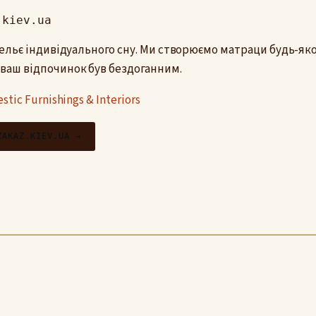
.kiev.ua
ательє індивідуального сну. Ми створюємо матраци будь-як
ваш відпочинок був бездоганним.
tic Furnishings & Interiors
ZAKAZ.KIEV.UA →