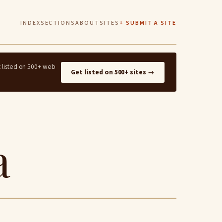
INDEX
SECTIONS
ABOUT
SITES
+ SUBMIT A SITE
t listed on 500+ web
Get listed on 500+ sites →
a