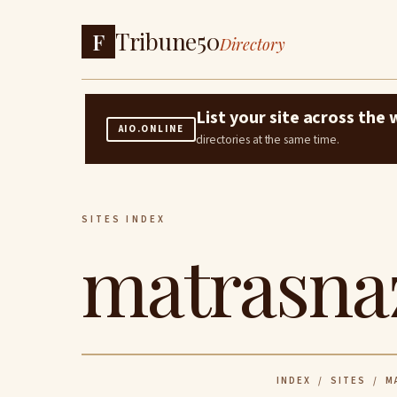
Tribune50
F
Directory
List your site across th
AIO.ONLINE
directories at the same time.
SITES INDEX
matrasnaz
INDEX
/
SITES
/ MA