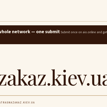
e whole network — one submit
Submit once on aio.online and ge
akaz.kiev.u
TRASNAZAKAZ.KIEV.UA