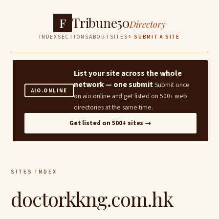
Tribune50
F
Directory
INDEX
SECTIONS
ABOUT
SITES
+ SUBMIT A SITE
List your site across the whole
network — one submit
Submit once
AIO.ONLINE
on aio.online and get listed on 500+ web
directories at the same time.
Get listed on 500+ sites →
SITES INDEX
doctorkkng.com.hk